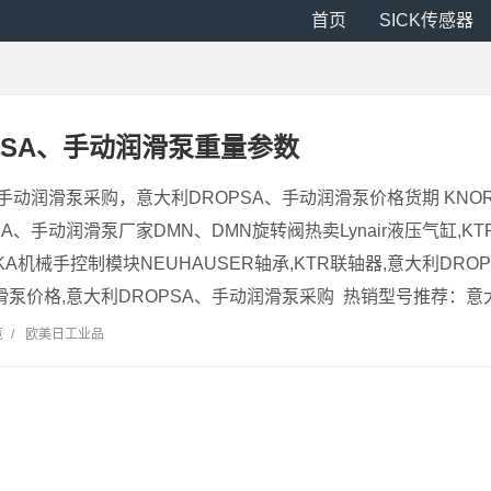
首页
SICK传感器
PSA、手动润滑泵重量参数
、手动润滑泵采购，意大利DROPSA、手动润滑泵价格货期 KNOR
SA、手动润滑泵厂家DMN、DMN旋转阀热卖Lynair液压气缸,KT
A机械手控制模块NEUHAUSER轴承,KTR联轴器,意大利DR
滑泵价格,意大利DROPSA、手动润滑泵采购 热销型号推荐：意大利D
览
/
欧美日工业品