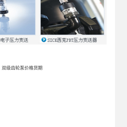
NG、双级齿轮泵价格货期