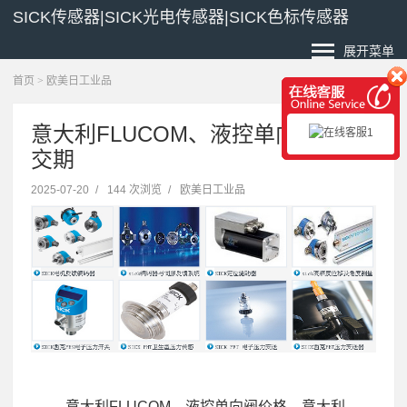
SICK传感器|SICK光电传感器|SICK色标传感器
展开菜单
首页
>
欧美日工业品
意大利FLUCOM、液控单向阀价格
交期
2025-07-20
/
144 次浏览
/
欧美日工业品
,意大利FLUCOM、液控单向阀价格，意大利