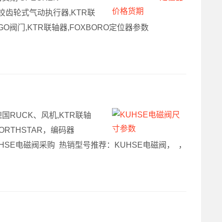
tis绞齿轮式气动执行器,KTR联
ERGO阀门,KTR联轴器,FOXBORO定位器参数
德国RUCK、风机,KTR联轴
ORTHSTAR，编码器
,KUHSE电磁阀采购 热销型号推荐：KUHSE电磁阀， ，