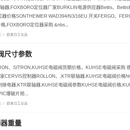
联轴器,FOXBORO定位器厂家BURKLIN电源供应器Bettis、Bet
器价格SONTHEIMER WAD394/N3/16EU 开关FERGO、F
,FOXBORO定位器采购 &nbs...
览
/
欧美日工业品
磁阀尺寸参数
TRON、SITRON,KUHSE电磁阀货期价格，KUHSE电磁阀采购 
家CERVIS控制器ROLLON、,KTR联轴器,KUHSE电磁阀价格N
ce控制继电器,KTR联轴器,KUHSE电磁阀参数KUHSE电磁阀价格
C爆破片抢...
览
/
欧美日工业品
制器重量